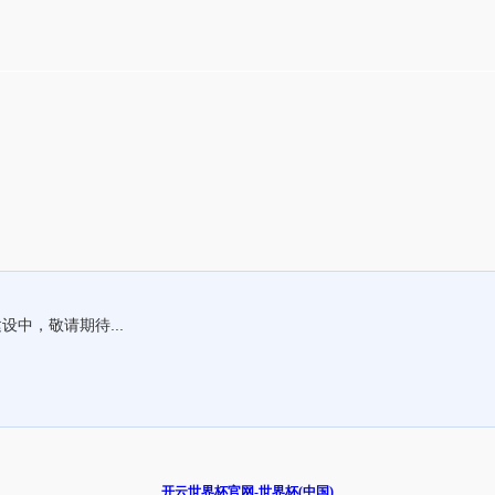
设中，敬请期待...
开云世界杯官网-世界杯(中国)