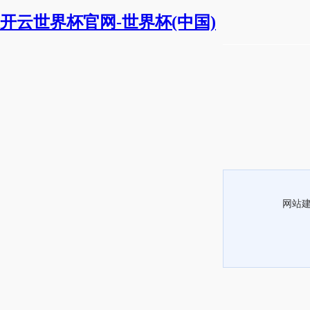
开云世界杯官网-世界杯(中国)
网站建