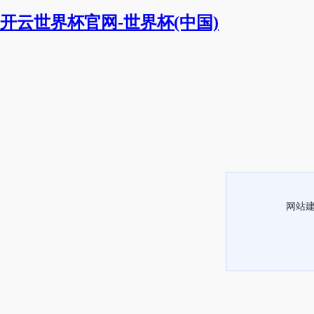
开云世界杯官网-世界杯(中国)
网站建