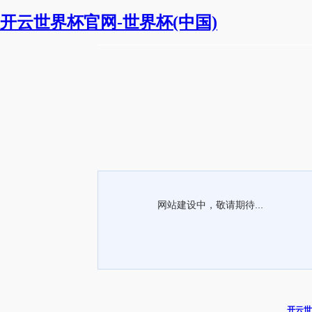
开云世界杯官网-世界杯(中国)
网站建设中，敬请期待...
开云世