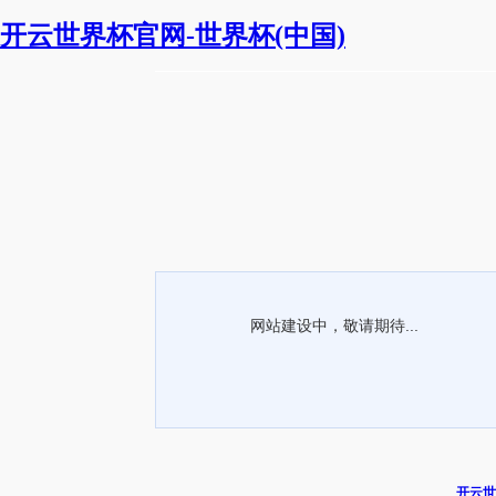
开云世界杯官网-世界杯(中国)
网站建设中，敬请期待...
开云世