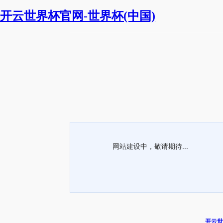
开云世界杯官网-世界杯(中国)
网站建设中，敬请期待...
开云世