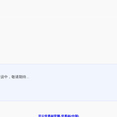
设中，敬请期待...
开云世界杯官网-世界杯(中国)